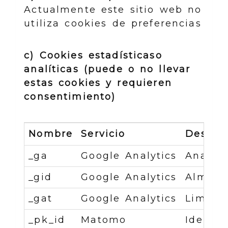
Actualmente este sitio web no
utiliza cookies de preferencias
c) Cookies estadísticaso
analíticas (puede o no llevar
estas cookies y requieren
consentimiento)
Nombre
Servicio
Descrip
_ga
Google Analytics
Analíti
_gid
Google Analytics
Almacen
_gat
Google Analytics
Limita 
_pk_id
Matomo
Identif