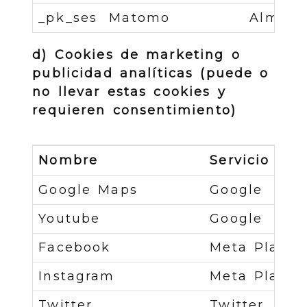
_pk_ses
Matomo
Almacen
d) Cookies de marketing o
publicidad analíticas (puede o
no llevar estas cookies y
requieren consentimiento)
Nombre
Servicio
Google Maps
Google
Youtube
Google
Facebook
Meta Plaform
Instagram
Meta Platorm
Twitter
Twitter, Inc.