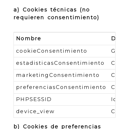
a) Cookies técnicas (no
requieren consentimiento)
Nombre
Descr
cookieConsentimiento
Gesti
estadisticasConsentimiento
Contr
marketingConsentimiento
Contr
preferenciasConsentimiento
Contr
PHPSESSID
Ident
device_view
Contr
b) Cookies de preferencias