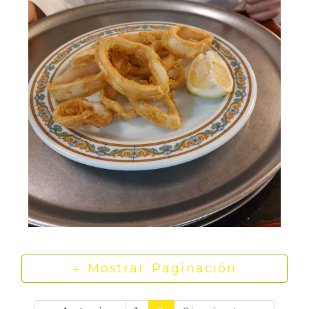
ensaladilla y
patatas fritas
Ración de
AMPLIAR
calamares
Mostrar Paginación