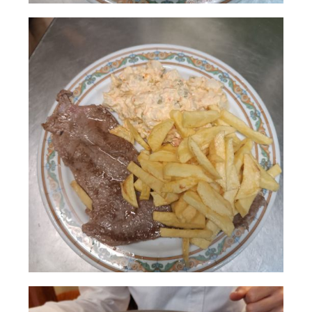
Plato
AMPLIAR
combinado de
ensaladilla,
filetes
empanados y
croquetas
plato combinad
AMPLIAR
ocon filetes,